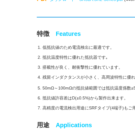
特徴
Features
低抵抗値のため電流検出に最適です。
抵抗温度特性に優れた抵抗器です｡
搭載性が良く、耐衝撃性に優れています。
残留インダクタンスが小さく、高周波特性に優
50mΩ～100mΩの抵抗値範囲では抵抗温度係数±5
抵抗値許容差はD(±0.5%)から製作出来ます。
高精度の電流検出用途にSRFタイプ(4端子)も
用途
Applications