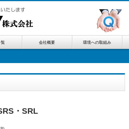
一覧
会社概要
環境への取組み
RS・SRL
B)