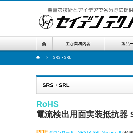
主な業務内容
製品
SRS・SRL
SRS・SRL
RoHS
電流検出用面実装抵抗器 S
PDF
ダウンロード SRS1A.SRL-Series.pdf
(446K