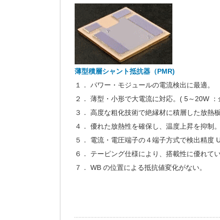
薄型積層シャント抵抗器（PMR)
１． パワー・モジュールの電流検出に最適。
２． 薄型・小形で大電流に対応。( 5～20W ：
３． 高度な粗化技術で絶縁材に積層した放熱
４． 優れた放熱性を確保し、温度上昇を抑制
５． 電流・電圧端子の４端子方式で検出精度 U
６． テーピング仕様により、搭載性に優れています。
７． WB の位置による抵抗値変化がない。