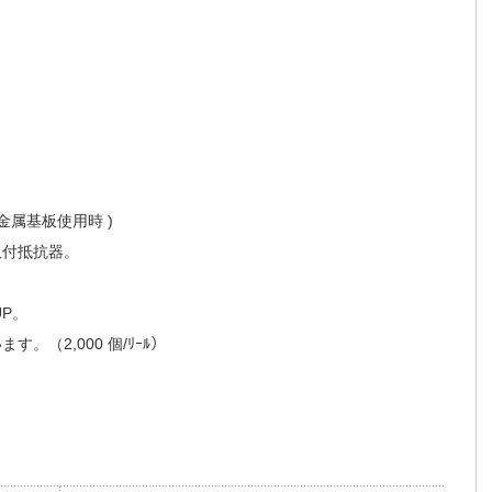
金属基板使用時 )
板付抵抗器。
。
P。
（2,000 個/ﾘｰﾙ）